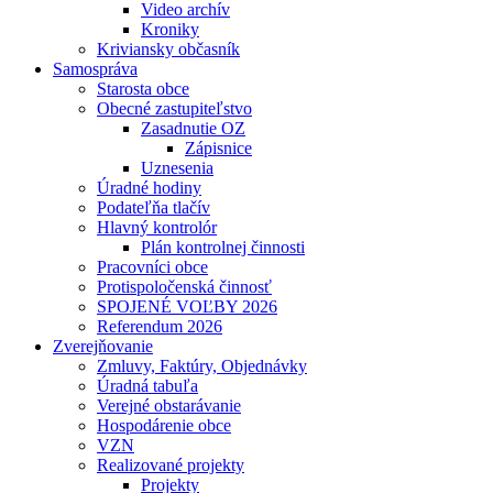
Video archív
Kroniky
Kriviansky občasník
Samospráva
Starosta obce
Obecné zastupiteľstvo
Zasadnutie OZ
Zápisnice
Uznesenia
Úradné hodiny
Podateľňa tlačív
Hlavný kontrolór
Plán kontrolnej činnosti
Pracovníci obce
Protispoločenská činnosť
SPOJENÉ VOĽBY 2026
Referendum 2026
Zverejňovanie
Zmluvy, Faktúry, Objednávky
Úradná tabuľa
Verejné obstarávanie
Hospodárenie obce
VZN
Realizované projekty
Projekty