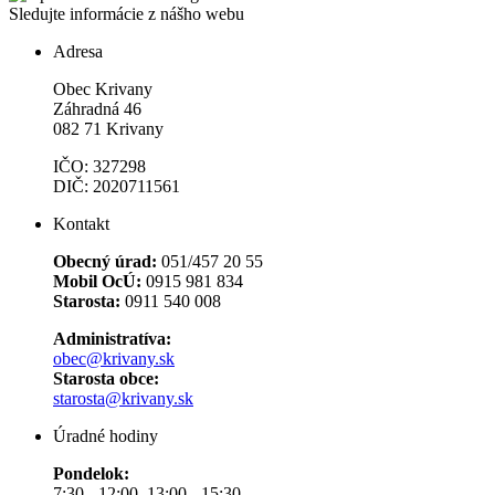
Sledujte informácie z nášho webu
Adresa
Obec Krivany
Záhradná 46
082 71 Krivany
IČO: 327298
DIČ: 2020711561
Kontakt
Obecný úrad:
051/457 20 55
Mobil OcÚ:
0915 981 834
Starosta:
0911 540 008
Administratíva:
obec@krivany.sk
Starosta obce:
starosta@krivany.sk
Úradné hodiny
Pondelok:
7:30 - 12:00 13:00 - 15:30