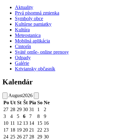
Aktuality
Prvá písomná zmienka
Symboly obce
Kultúrne pamiatky
Kultúra
Meteostanica
Mobilná aplikácia
Cintorín
Sväté omše- online prenosy
Odpady
Galérie
Kriviansky občasník
Kalendár
August
2026
Po
Ut
St
Št
Pia
So
Ne
27
28
29
30
31
1
2
3
4
5
6
7
8
9
10
11
12
13
14
15
16
17
18
19
20
21
22
23
24
25
26
27
28
29
30