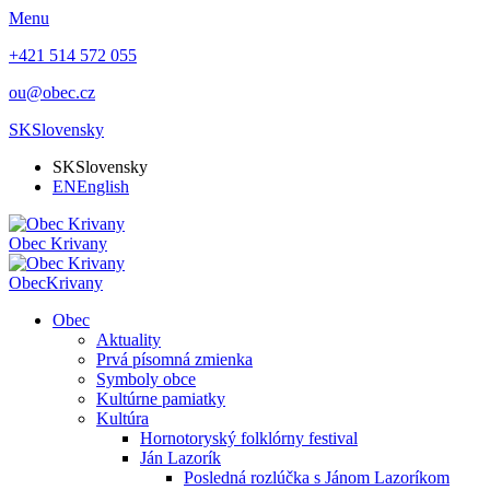
Menu
+421 514 572 055
ou@obec.cz
SK
Slovensky
SK
Slovensky
EN
English
Obec
Krivany
Obec
Krivany
Obec
Aktuality
Prvá písomná zmienka
Symboly obce
Kultúrne pamiatky
Kultúra
Hornotoryský folklórny festival
Ján Lazorík
Posledná rozlúčka s Jánom Lazoríkom