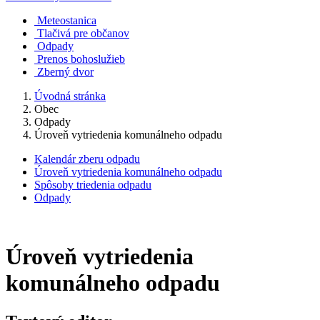
Meteostanica
Tlačivá pre občanov
Odpady
Prenos bohoslužieb
Zberný dvor
Úvodná stránka
Obec
Odpady
Úroveň vytriedenia komunálneho odpadu
Kalendár zberu odpadu
Úroveň vytriedenia komunálneho odpadu
Spôsoby triedenia odpadu
Odpady
Úroveň vytriedenia
komunálneho odpadu