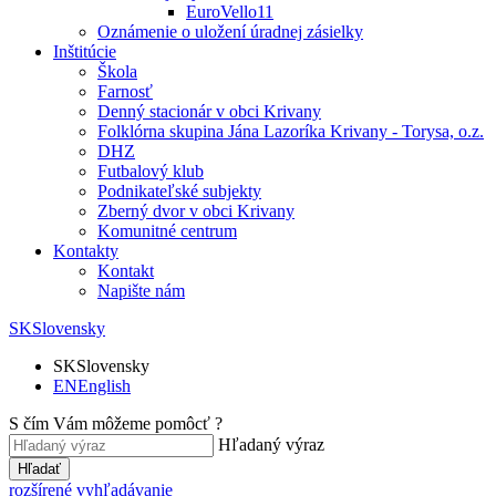
EuroVello11
Oznámenie o uložení úradnej zásielky
Inštitúcie
Škola
Farnosť
Denný stacionár v obci Krivany
Folklórna skupina Jána Lazoríka Krivany - Torysa, o.z.
DHZ
Futbalový klub
Podnikateľské subjekty
Zberný dvor v obci Krivany
Komunitné centrum
Kontakty
Kontakt
Napište nám
SK
Slovensky
SK
Slovensky
EN
English
S čím Vám môžeme pomôcť ?
Hľadaný výraz
Hľadať
rozšírené vyhľadávanie