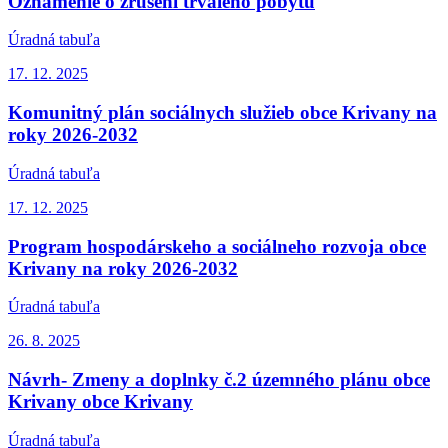
Oznámenie o zrušení trvalého pobytu
Úradná tabuľa
17. 12.
2025
Komunitný plán sociálnych služieb obce Krivany na
roky 2026-2032
Úradná tabuľa
17. 12.
2025
Program hospodárskeho a sociálneho rozvoja obce
Krivany na roky 2026-2032
Úradná tabuľa
26. 8.
2025
Návrh- Zmeny a doplnky č.2 územného plánu obce
Krivany obce Krivany
Úradná tabuľa