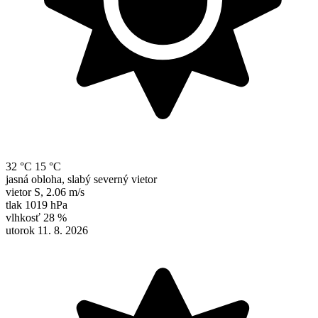
32 °C
15 °C
jasná obloha, slabý severný vietor
vietor
S
,
2.06 m/s
tlak
1019 hPa
vlhkosť
28 %
utorok 11. 8. 2026