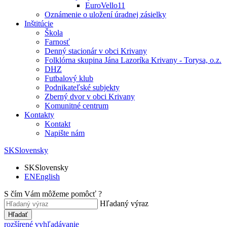
EuroVello11
Oznámenie o uložení úradnej zásielky
Inštitúcie
Škola
Farnosť
Denný stacionár v obci Krivany
Folklórna skupina Jána Lazoríka Krivany - Torysa, o.z.
DHZ
Futbalový klub
Podnikateľské subjekty
Zberný dvor v obci Krivany
Komunitné centrum
Kontakty
Kontakt
Napište nám
SK
Slovensky
SK
Slovensky
EN
English
S čím Vám môžeme pomôcť ?
Hľadaný výraz
Hľadať
rozšírené vyhľadávanie