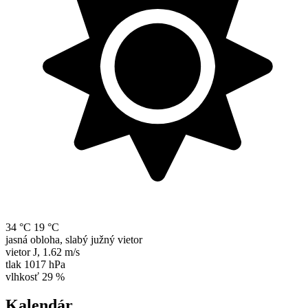
34 °C
19 °C
jasná obloha, slabý južný vietor
vietor
J
,
1.62 m/s
tlak
1017 hPa
vlhkosť
29 %
Kalendár