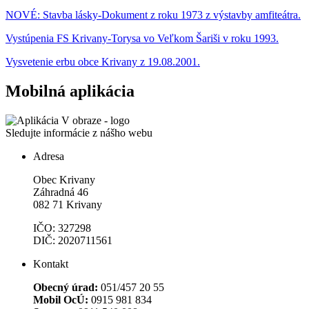
NOVÉ: Stavba lásky-Dokument z roku 1973 z výstavby amfiteátra.
Vystúpenia FS Krivany-Torysa vo Veľkom Šariši v roku 1993.
Vysvetenie erbu obce Krivany z 19.08.2001.
Mobilná aplikácia
Sledujte informácie z nášho webu
Adresa
Obec Krivany
Záhradná 46
082 71 Krivany
IČO: 327298
DIČ: 2020711561
Kontakt
Obecný úrad:
051/457 20 55
Mobil OcÚ:
0915 981 834