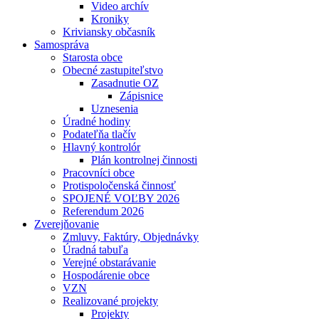
Video archív
Kroniky
Kriviansky občasník
Samospráva
Starosta obce
Obecné zastupiteľstvo
Zasadnutie OZ
Zápisnice
Uznesenia
Úradné hodiny
Podateľňa tlačív
Hlavný kontrolór
Plán kontrolnej činnosti
Pracovníci obce
Protispoločenská činnosť
SPOJENÉ VOĽBY 2026
Referendum 2026
Zverejňovanie
Zmluvy, Faktúry, Objednávky
Úradná tabuľa
Verejné obstarávanie
Hospodárenie obce
VZN
Realizované projekty
Projekty