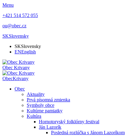
Menu
+421 514 572 055
ou@obec.cz
SK
Slovensky
SK
Slovensky
EN
English
Obec
Krivany
Obec
Krivany
Obec
Aktuality
Prvá písomná zmienka
Symboly obce
Kultúrne pamiatky
Kultúra
Hornotoryský folklórny festival
Ján Lazorík
Posledná rozlúčka s Jánom Lazoríkom