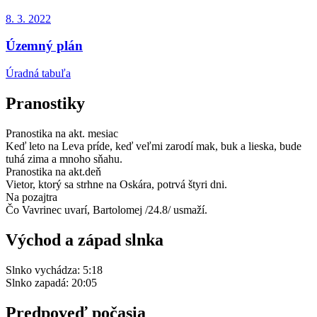
8. 3.
2022
Územný plán
Úradná tabuľa
Pranostiky
Pranostika na akt. mesiac
Keď leto na Leva príde, keď veľmi zarodí mak, buk a lieska, bude
tuhá zima a mnoho sňahu.
Pranostika na akt.deň
Vietor, ktorý sa strhne na Oskára, potrvá štyri dni.
Na pozajtra
Čo Vavrinec uvarí, Bartolomej /24.8/ usmaží.
Východ a západ slnka
Slnko vychádza:
5:18
Slnko zapadá:
20:05
Predpoveď počasia