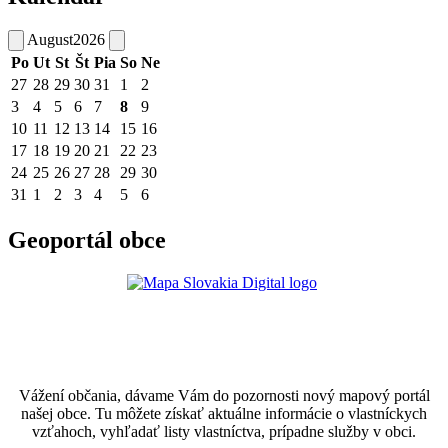
August
2026
Po
Ut
St
Št
Pia
So
Ne
27
28
29
30
31
1
2
3
4
5
6
7
8
9
10
11
12
13
14
15
16
17
18
19
20
21
22
23
24
25
26
27
28
29
30
31
1
2
3
4
5
6
Geoportál obce
Vážení občania, dávame Vám do pozornosti nový mapový portál
našej obce. Tu môžete získať aktuálne informácie o vlastníckych
vzťahoch, vyhľadať listy vlastníctva, prípadne služby v obci.