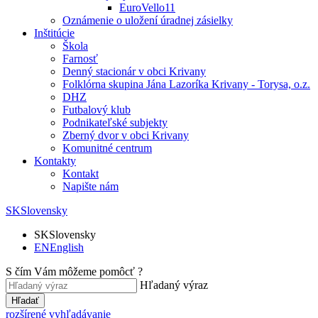
EuroVello11
Oznámenie o uložení úradnej zásielky
Inštitúcie
Škola
Farnosť
Denný stacionár v obci Krivany
Folklórna skupina Jána Lazoríka Krivany - Torysa, o.z.
DHZ
Futbalový klub
Podnikateľské subjekty
Zberný dvor v obci Krivany
Komunitné centrum
Kontakty
Kontakt
Napište nám
SK
Slovensky
SK
Slovensky
EN
English
S čím Vám môžeme pomôcť ?
Hľadaný výraz
Hľadať
rozšírené vyhľadávanie