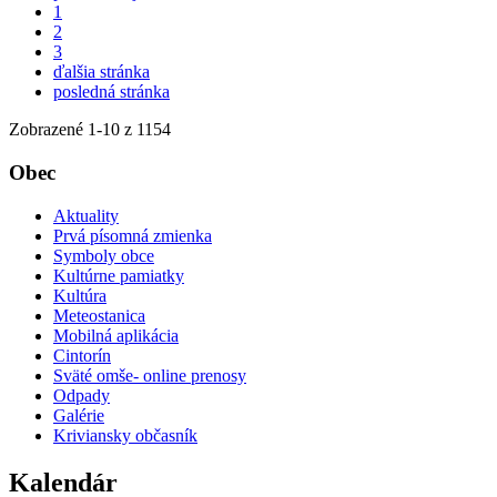
1
2
3
ďalšia stránka
posledná stránka
Zobrazené
1
-
10
z 1154
Obec
Aktuality
Prvá písomná zmienka
Symboly obce
Kultúrne pamiatky
Kultúra
Meteostanica
Mobilná aplikácia
Cintorín
Sväté omše- online prenosy
Odpady
Galérie
Kriviansky občasník
Kalendár