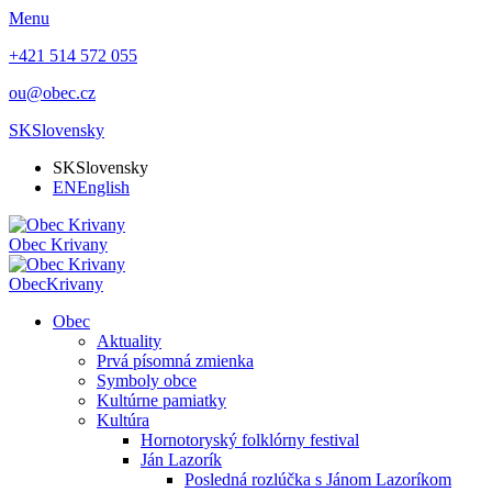
Menu
+421 514 572 055
ou@obec.cz
SK
Slovensky
SK
Slovensky
EN
English
Obec
Krivany
Obec
Krivany
Obec
Aktuality
Prvá písomná zmienka
Symboly obce
Kultúrne pamiatky
Kultúra
Hornotoryský folklórny festival
Ján Lazorík
Posledná rozlúčka s Jánom Lazoríkom