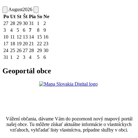
August
2026
Po
Ut
St
Št
Pia
So
Ne
27
28
29
30
31
1
2
3
4
5
6
7
8
9
10
11
12
13
14
15
16
17
18
19
20
21
22
23
24
25
26
27
28
29
30
31
1
2
3
4
5
6
Geoportál obce
Vážení občania, dávame Vám do pozornosti nový mapový portál
našej obce. Tu môžete získať aktuálne informácie o vlastníckych
vzťahoch, vyhľadať listy vlastníctva, prípadne služby v obci.