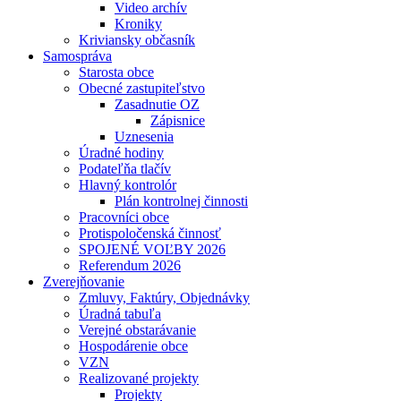
Video archív
Kroniky
Kriviansky občasník
Samospráva
Starosta obce
Obecné zastupiteľstvo
Zasadnutie OZ
Zápisnice
Uznesenia
Úradné hodiny
Podateľňa tlačív
Hlavný kontrolór
Plán kontrolnej činnosti
Pracovníci obce
Protispoločenská činnosť
SPOJENÉ VOĽBY 2026
Referendum 2026
Zverejňovanie
Zmluvy, Faktúry, Objednávky
Úradná tabuľa
Verejné obstarávanie
Hospodárenie obce
VZN
Realizované projekty
Projekty