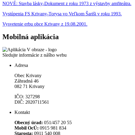
NOVÉ: Stavba lásky-Dokument z roku 1973 z výstavby amfiteátra.
Vystúpenia FS Krivany-Torysa vo Veľkom Šariši v roku 1993.
Vysvetenie erbu obce Krivany z 19.08.2001.
Mobilná aplikácia
Sledujte informácie z nášho webu
Adresa
Obec Krivany
Záhradná 46
082 71 Krivany
IČO: 327298
DIČ: 2020711561
Kontakt
Obecný úrad:
051/457 20 55
Mobil OcÚ:
0915 981 834
Starosta:
0911 540 008