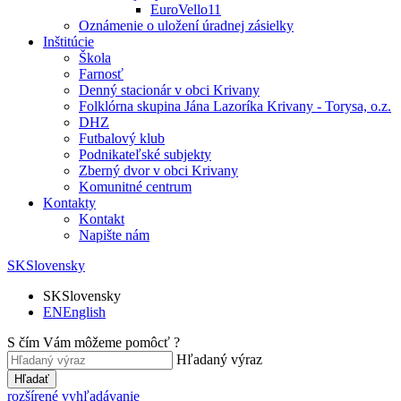
EuroVello11
Oznámenie o uložení úradnej zásielky
Inštitúcie
Škola
Farnosť
Denný stacionár v obci Krivany
Folklórna skupina Jána Lazoríka Krivany - Torysa, o.z.
DHZ
Futbalový klub
Podnikateľské subjekty
Zberný dvor v obci Krivany
Komunitné centrum
Kontakty
Kontakt
Napište nám
SK
Slovensky
SK
Slovensky
EN
English
S čím Vám môžeme pomôcť ?
Hľadaný výraz
Hľadať
rozšírené vyhľadávanie