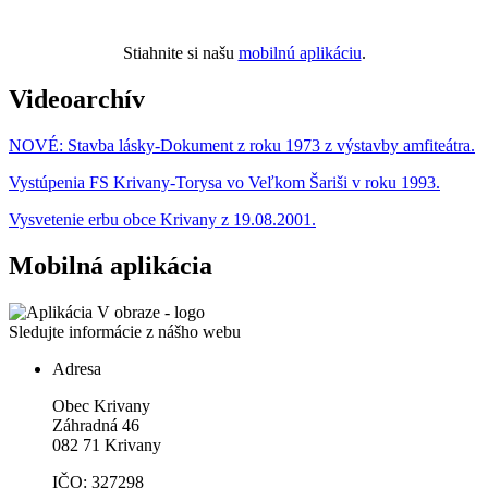
Stiahnite si našu
mobilnú aplikáciu
.
Videoarchív
NOVÉ: Stavba lásky-Dokument z roku 1973 z výstavby amfiteátra.
Vystúpenia FS Krivany-Torysa vo Veľkom Šariši v roku 1993.
Vysvetenie erbu obce Krivany z 19.08.2001.
Mobilná aplikácia
Sledujte informácie z nášho webu
Adresa
Obec Krivany
Záhradná 46
082 71 Krivany
IČO: 327298