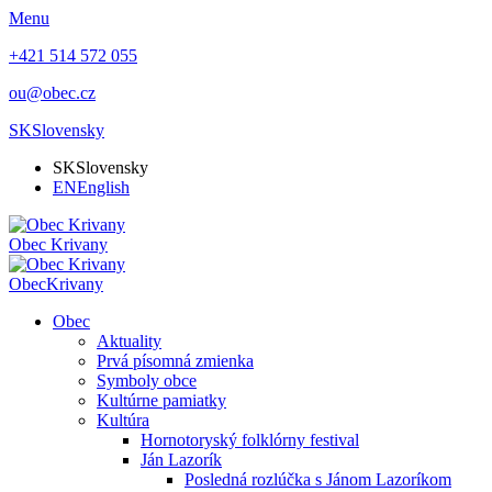
Menu
+421 514 572 055
ou@obec.cz
SK
Slovensky
SK
Slovensky
EN
English
Obec
Krivany
Obec
Krivany
Obec
Aktuality
Prvá písomná zmienka
Symboly obce
Kultúrne pamiatky
Kultúra
Hornotoryský folklórny festival
Ján Lazorík
Posledná rozlúčka s Jánom Lazoríkom