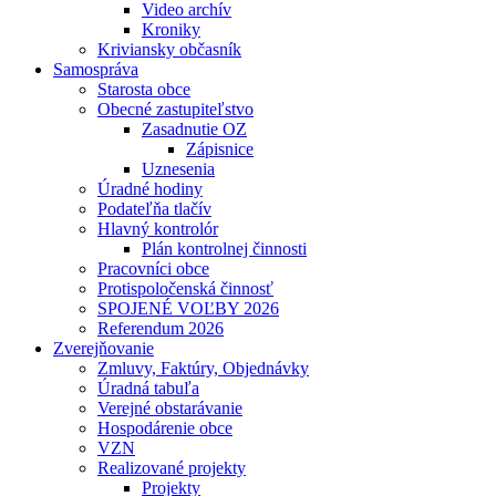
Video archív
Kroniky
Kriviansky občasník
Samospráva
Starosta obce
Obecné zastupiteľstvo
Zasadnutie OZ
Zápisnice
Uznesenia
Úradné hodiny
Podateľňa tlačív
Hlavný kontrolór
Plán kontrolnej činnosti
Pracovníci obce
Protispoločenská činnosť
SPOJENÉ VOĽBY 2026
Referendum 2026
Zverejňovanie
Zmluvy, Faktúry, Objednávky
Úradná tabuľa
Verejné obstarávanie
Hospodárenie obce
VZN
Realizované projekty
Projekty