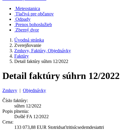
Meteostanica
Tlačivá pre občanov
Odpady
Prenos bohoslužieb
Zberný dvor
Úvodná stránka
Zverejňovanie
Zmluvy, Faktúry, Objednávky
Faktúry
Detail faktúry súhrn 12/2022
Detail faktúry súhrn 12/2022
Zmluvy
|
Objednávky
Číslo faktúry:
súhrn 12/2022
Popis plnenia:
Došlé FA 12/2022
Cena:
133 073,88 EUR Stotridsaťtritisícsedemdesiattri