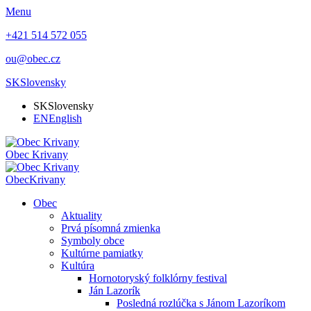
Menu
+421 514 572 055
ou@obec.cz
SK
Slovensky
SK
Slovensky
EN
English
Obec
Krivany
Obec
Krivany
Obec
Aktuality
Prvá písomná zmienka
Symboly obce
Kultúrne pamiatky
Kultúra
Hornotoryský folklórny festival
Ján Lazorík
Posledná rozlúčka s Jánom Lazoríkom