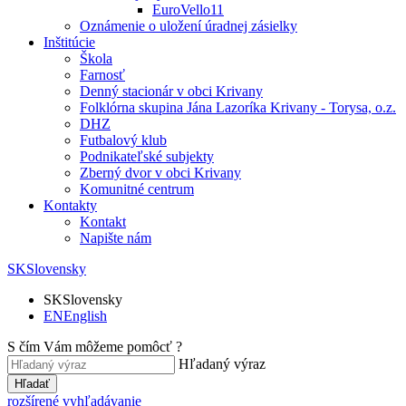
EuroVello11
Oznámenie o uložení úradnej zásielky
Inštitúcie
Škola
Farnosť
Denný stacionár v obci Krivany
Folklórna skupina Jána Lazoríka Krivany - Torysa, o.z.
DHZ
Futbalový klub
Podnikateľské subjekty
Zberný dvor v obci Krivany
Komunitné centrum
Kontakty
Kontakt
Napište nám
SK
Slovensky
SK
Slovensky
EN
English
S čím Vám môžeme pomôcť ?
Hľadaný výraz
Hľadať
rozšírené vyhľadávanie