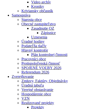
Video archív
Kroniky
Kriviansky občasník
Samospráva
Starosta obce
Obecné zastupiteľstvo
Zasadnutie OZ
Zápisnice
Uznesenia
Úradné hodiny
Podateľňa tlačív
Hlavný kontrolór
Plán kontrolnej činnosti
Pracovníci obce
Protispoločenská činnosť
SPOJENÉ VOĽBY 2026
Referendum 2026
Zverejňovanie
Zmluvy, Faktúry, Objednávky
Úradná tabuľa
Verejné obstarávanie
Hospodárenie obce
VZN
Realizované projekty
Projekty