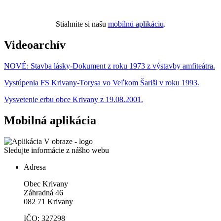
Stiahnite si našu
mobilnú aplikáciu
.
Videoarchív
NOVÉ: Stavba lásky-Dokument z roku 1973 z výstavby amfiteátra.
Vystúpenia FS Krivany-Torysa vo Veľkom Šariši v roku 1993.
Vysvetenie erbu obce Krivany z 19.08.2001.
Mobilná aplikácia
Sledujte informácie z nášho webu
Adresa
Obec Krivany
Záhradná 46
082 71 Krivany
IČO: 327298