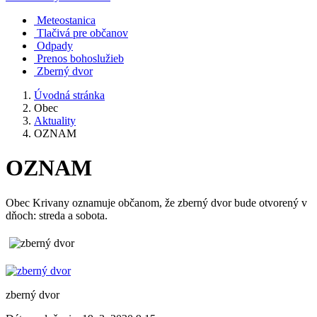
Meteostanica
Tlačivá pre občanov
Odpady
Prenos bohoslužieb
Zberný dvor
Úvodná stránka
Obec
Aktuality
OZNAM
OZNAM
Obec Krivany oznamuje občanom, že zberný dvor bude otvorený v
dňoch: streda a sobota.
zberný dvor