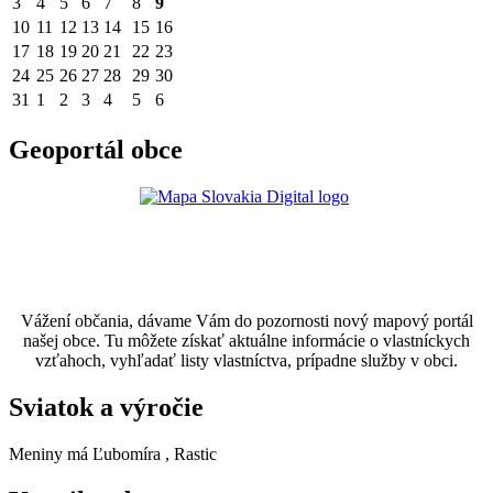
3
4
5
6
7
8
9
10
11
12
13
14
15
16
17
18
19
20
21
22
23
24
25
26
27
28
29
30
31
1
2
3
4
5
6
Geoportál obce
Vážení občania, dávame Vám do pozornosti nový mapový portál
našej obce. Tu môžete získať aktuálne informácie o vlastníckych
vzťahoch, vyhľadať listy vlastníctva, prípadne služby v obci.
Sviatok a výročie
Meniny má
Ľubomíra
, Rastic