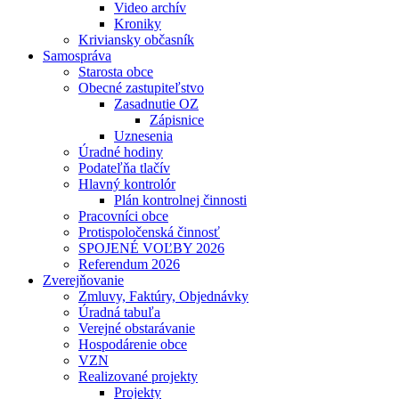
Video archív
Kroniky
Kriviansky občasník
Samospráva
Starosta obce
Obecné zastupiteľstvo
Zasadnutie OZ
Zápisnice
Uznesenia
Úradné hodiny
Podateľňa tlačív
Hlavný kontrolór
Plán kontrolnej činnosti
Pracovníci obce
Protispoločenská činnosť
SPOJENÉ VOĽBY 2026
Referendum 2026
Zverejňovanie
Zmluvy, Faktúry, Objednávky
Úradná tabuľa
Verejné obstarávanie
Hospodárenie obce
VZN
Realizované projekty
Projekty