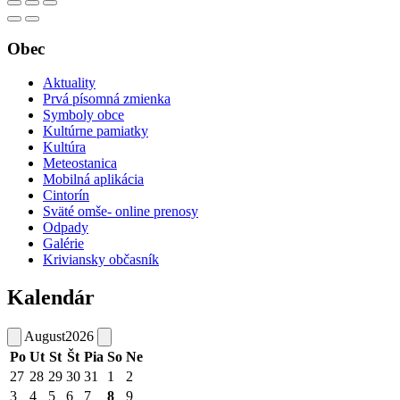
Obec
Aktuality
Prvá písomná zmienka
Symboly obce
Kultúrne pamiatky
Kultúra
Meteostanica
Mobilná aplikácia
Cintorín
Sväté omše- online prenosy
Odpady
Galérie
Kriviansky občasník
Kalendár
August
2026
Po
Ut
St
Št
Pia
So
Ne
27
28
29
30
31
1
2
3
4
5
6
7
8
9