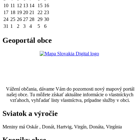
10
11
12
13
14
15
16
17
18
19
20
21
22
23
24
25
26
27
28
29
30
31
1
2
3
4
5
6
Geoportál obce
Vážení občania, dávame Vám do pozornosti nový mapový portál
našej obce. Tu môžete získať aktuálne informácie o vlastníckych
vzťahoch, vyhľadať listy vlastníctva, prípadne služby v obci.
Sviatok a výročie
Meniny má
Oskár
, Donát, Hartvig, Virgín, Donáta, Virgínia
Kroniky obce