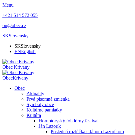
Menu
+421 514 572 055
ou@obec.cz
SK
Slovensky
SK
Slovensky
EN
English
Obec
Krivany
Obec
Krivany
Obec
Aktuality
Prvá písomná zmienka
Symboly obce
Kultúrne pamiatky
Kultúra
Hornotoryský folklórny festival
Ján Lazorík
Posledná rozlúčka s Jánom Lazoríkom