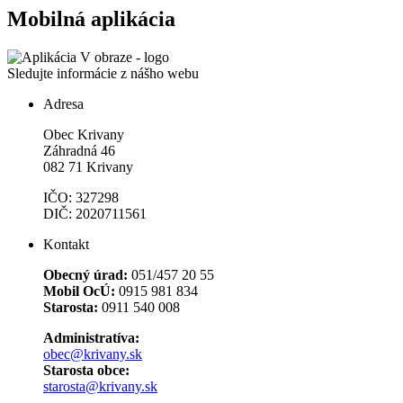
Mobilná aplikácia
Sledujte informácie z nášho webu
Adresa
Obec Krivany
Záhradná 46
082 71 Krivany
IČO: 327298
DIČ: 2020711561
Kontakt
Obecný úrad:
051/457 20 55
Mobil OcÚ:
0915 981 834
Starosta:
0911 540 008
Administratíva:
obec@krivany.sk
Starosta obce:
starosta@krivany.sk