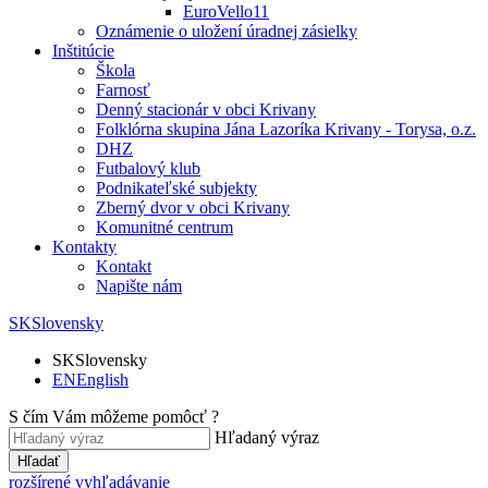
EuroVello11
Oznámenie o uložení úradnej zásielky
Inštitúcie
Škola
Farnosť
Denný stacionár v obci Krivany
Folklórna skupina Jána Lazoríka Krivany - Torysa, o.z.
DHZ
Futbalový klub
Podnikateľské subjekty
Zberný dvor v obci Krivany
Komunitné centrum
Kontakty
Kontakt
Napište nám
SK
Slovensky
SK
Slovensky
EN
English
S čím Vám môžeme pomôcť ?
Hľadaný výraz
Hľadať
rozšírené vyhľadávanie