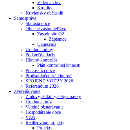
Video archív
Kroniky
Kriviansky občasník
Samospráva
Starosta obce
Obecné zastupiteľstvo
Zasadnutie OZ
Zápisnice
Uznesenia
Úradné hodiny
Podateľňa tlačív
Hlavný kontrolór
Plán kontrolnej činnosti
Pracovníci obce
Protispoločenská činnosť
SPOJENÉ VOĽBY 2026
Referendum 2026
Zverejňovanie
Zmluvy, Faktúry, Objednávky
Úradná tabuľa
Verejné obstarávanie
Hospodárenie obce
VZN
Realizované projekty
Projekty