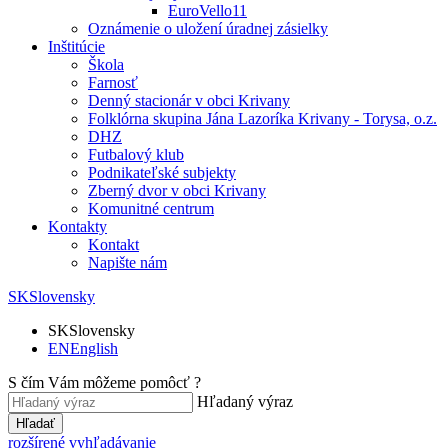
EuroVello11
Oznámenie o uložení úradnej zásielky
Inštitúcie
Škola
Farnosť
Denný stacionár v obci Krivany
Folklórna skupina Jána Lazoríka Krivany - Torysa, o.z.
DHZ
Futbalový klub
Podnikateľské subjekty
Zberný dvor v obci Krivany
Komunitné centrum
Kontakty
Kontakt
Napište nám
SK
Slovensky
SK
Slovensky
EN
English
S čím Vám môžeme pomôcť ?
Hľadaný výraz
Hľadať
rozšírené vyhľadávanie